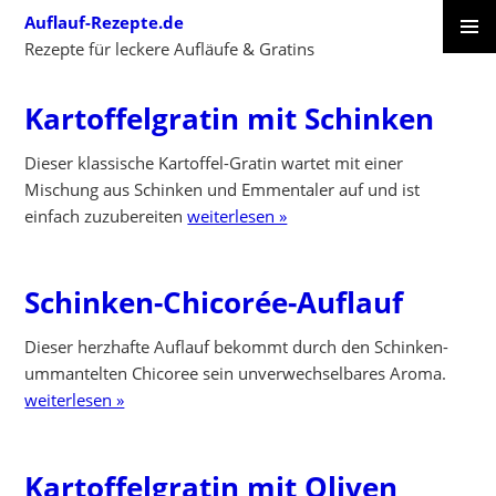
Skip
Auflauf-Rezepte.de
to
Rezepte für leckere Aufläufe & Gratins
content
PRIMAR
SKIP
MENU
TO
Kartoffelgratin mit Schinken
CONTENT
Dieser klassische Kartoffel-Gratin wartet mit einer
Mischung aus Schinken und Emmentaler auf und ist
einfach zuzubereiten
weiterlesen »
Schinken-Chicorée-Auflauf
Dieser herzhafte Auflauf bekommt durch den Schinken-
ummantelten Chicoree sein unverwechselbares Aroma.
weiterlesen »
Kartoffelgratin mit Oliven