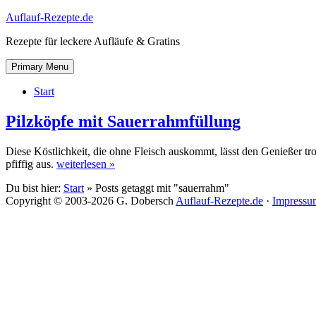
Skip
Auflauf-Rezepte.de
to
Rezepte für leckere Aufläufe & Gratins
content
Skip
Primary Menu
to
content
Start
Pilzköpfe mit Sauerrahmfüllung
Diese Köstlichkeit, die ohne Fleisch auskommt, lässt den Genießer t
pfiffig aus.
weiterlesen »
Du bist hier:
Start
» Posts getaggt mit "sauerrahm"
Copyright © 2003-2026 G. Dobersch
Auflauf-Rezepte.de
·
Impressu